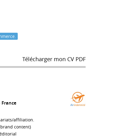
ommerce.
Télécharger mon CV PDF
France
riats/affiliation.
(brand content)
éditorial