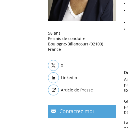
58 ans
Permis de conduire
Boulogne-Billancourt (92100)
France
X
De
LinkedIn
Ai
pa
Article de Presse
to
Gr
pa
Contactez-moi
p
La